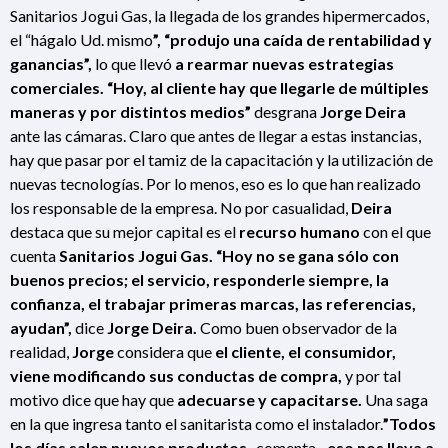
Sanitarios Jogui Gas, la llegada de los grandes hipermercados,
el “hágalo Ud. mismo
”, “produjo una caída de rentabilidad y
ganancias”,
lo que llevó
a rearmar nuevas estrategias
comerciales. “Hoy, al cliente hay que llegarle de múltiples
maneras y por distintos medios”
desgrana
Jorge Deira
ante las cámaras. Claro que antes de llegar a estas instancias,
hay que pasar por el tamiz de la capacitación y la utilización de
nuevas tecnologías. Por lo menos, eso es lo que han realizado
los responsable de la empresa. No por casualidad,
Deira
destaca que su mejor capital es el
recurso humano
con el que
cuenta
Sanitarios Jogui Gas. “Hoy no se gana sólo con
buenos precios; el servicio, responderle siempre, la
confianza, el trabajar primeras marcas, las referencias,
ayudan”,
dice
Jorge Deira.
Como buen observador de la
realidad,
Jorge
considera que
el cliente, el consumidor,
viene modificando sus conductas de compra,
y por tal
motivo dice que hay que
adecuarse y capacitarse.
Una saga
en la que ingresa tanto el sanitarista como el instalador.
”Todos
los días salen nuevos productos
-comenta-,
eso nos
lleva a