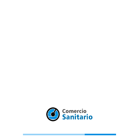
s
Peirano presenta Línea Roda.
a Roda, la más pedida por los
itectos.
eirano presenta Línea Roda, la más pedida por los arquitectos. Un
hecho en Argentina por argentinos, con 5 años de garantía.
05/05/2012
s
o 2012 cerró sus puertas con un balance altamente positivo para
Gas en Instalando 2012, un éxito!
o 2012 cerró sus puertas con un balance altamente positivo para
urante los tres días de feria cientos de instaladores pudieron